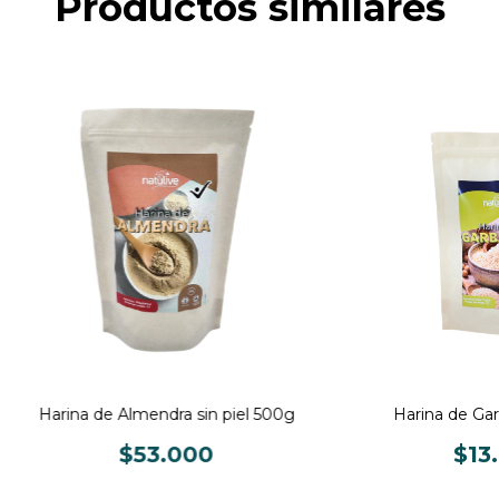
Productos similares
Harina de Almendra sin piel 500g
Harina de Ga
$53.000
$13