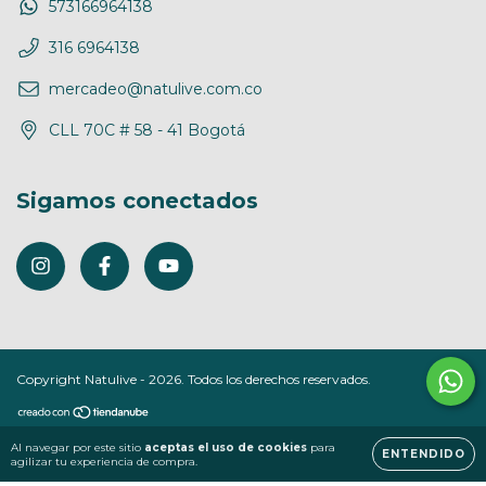
573166964138
316 6964138
mercadeo@natulive.com.co
CLL 70C # 58 - 41 Bogotá
Sigamos conectados
Copyright Natulive - 2026. Todos los derechos reservados.
Al navegar por este sitio
aceptas el uso de cookies
para
ENTENDIDO
agilizar tu experiencia de compra.