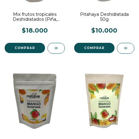
Mix frutos tropicales
Pitahaya Deshidratada
Deshidratados (Piña,
50g
mango, banano, fresa,
uchuva, manzana, pera,
$18.000
$10.000
papaya) 100g