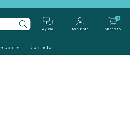
0
Ayuda
Mi cuenta
Mi carrito
ecuentes
Contacto