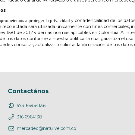
 de nuestro canal de WhatsApp o a través del correo
mercadeo@n
tos
confidencialidad de los dato
mprometemos a proteger la privacidad y
ón recolectada será utilizada únicamente con fines comerciales, i
Ley 1581 de 2012 y demás normas aplicables en Colombia. Al inte
 de tus datos conforme a nuestra política, la cual garantiza el us
edes consultar, actualizar o solicitar la eliminación de tus dat
Contactános
573166964138
316 6964138
mercadeo@natulive.com.co